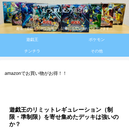
まつぽんぬの備忘録
趣味（遊戯王・ポケカ等！）記事にしていきたいと思います！
遊戯王
ポケモン
チンチラ
その他
amazonでお買い物がお得！！
遊戯王のリミットレギュレーション（制
限・準制限）を寄せ集めたデッキは強いの
か？