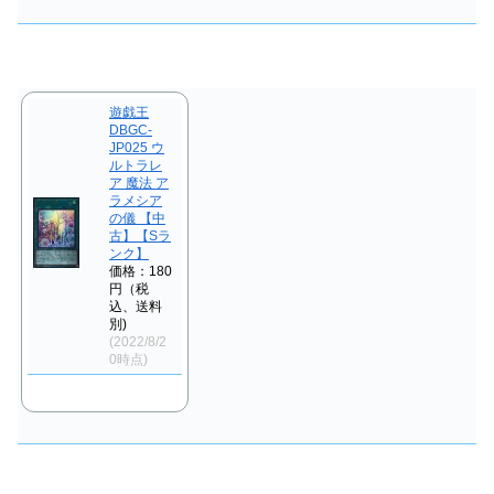
遊戯王
DBGC-
JP025 ウ
ルトラレ
ア 魔法 ア
ラメシア
の儀 【中
古】【Sラ
ンク】
価格：180
円（税
込、送料
別)
(2022/8/2
0時点)