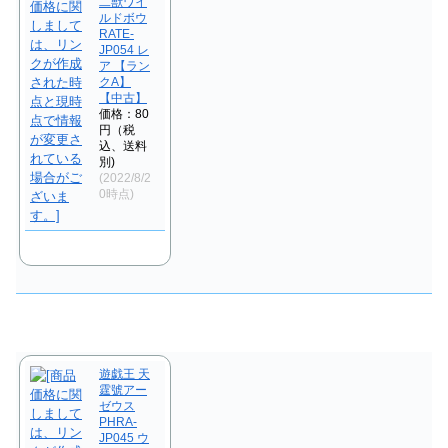
二獣ワイ
ルドボウ
RATE-
JP054 レ
ア 【ラン
クA】
【中古】
価格：80
円（税
込、送料
別)
(2022/8/2
0時点)
遊戯王 天
霆號アー
ゼウス
PHRA-
JP045 ウ