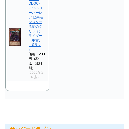
DBGC-
JP028 ス
ーパーレ
ア 効果モ
ンスター
流離のグ
リフォン
ライダー
【中古】
【Sラン
ク】
価格：200
円（税
込、送料
別)
(2022/8/2
0時点)