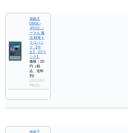
遊戯王
DBGC-
JP032 ノ
ーマル 魔
法 騎竜ド
ラコバッ
ク 【中
古】【Sラ
ンク】
価格：20
円（税
込、送料
別)
(2022/8/2
0時点)
遊戯王