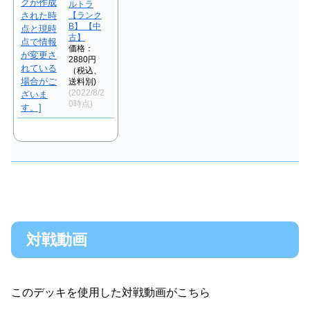
ルトラ
【ランク
B】 【中
古】
価格：
2880円
（税込、
送料別)
(2022/8/2
0時点)
対戦動画
このデッキを使用した対戦動画がこちら