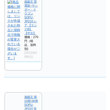
遊戯王 雷
電龍−サン
ダー・ド
ラゴン
SOFU-
JP019 レ
ア 【ラン
クB】
【中古】
価格：270
円（税
込、送料
別)
(2022/8/2
0時点)
遊戯王 第
10期 06弾
SOFU-
JP020 雷