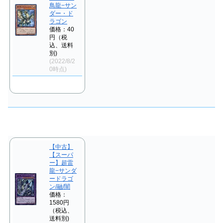
鳥龍−サン
ダー・ド
ラゴン
価格：40
円（税
込、送料
別)
(2022/8/2
0時点)
【中古】
【スーパ
ー】超雷
龍−サンダ
ードラゴ
ン/融/闇
価格：
1580円
（税込、
送料別)