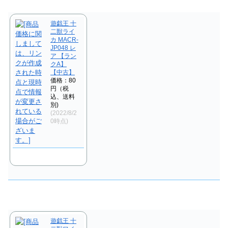
遊戯王 十
二獣ライ
カ MACR-
JP048 レ
ア 【ラン
クA】
【中古】
価格：80
円（税
込、送料
別)
(2022/8/2
0時点)
遊戯王 十