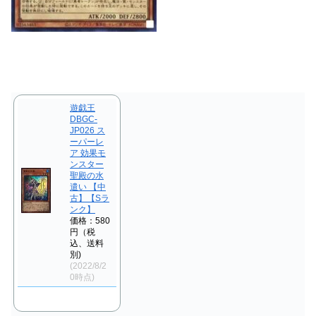
遊戯王
DBGC-
JP026 ス
ーパーレ
ア 効果モ
ンスター
聖殿の水
遣い 【中
古】【Sラ
ンク】
価格：580
円（税
込、送料
別)
(2022/8/2
0時点)