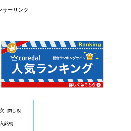
ンサーリンク
次
入銘柄