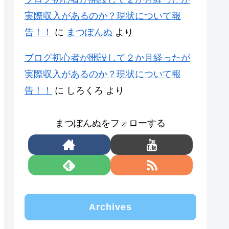
実際収入があるのか？現状について報
告！！
に
まつぽんぬ
より
ブログ初心者が開設して２か月経ったが
実際収入があるのか？現状について報
告！！
に
しろくろ
より
まつぽんぬをフォローする
Archives