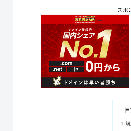
スポ
目
購