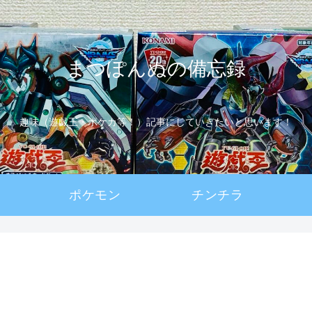
まつぽんぬの備忘録
趣味（遊戯王・ポケカ等！）記事にしていきたいと思います！
ポケモン
チンチラ