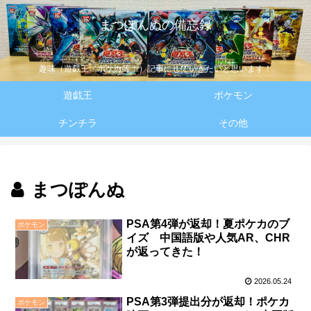
まつぽんぬの備忘録
趣味（遊戯王・ポケカ等！）記事にしていきたいと思います！
遊戯王
ポケモン
チンチラ
その他
まつぽんぬ
PSA第4弾が返却！夏ポケカのブ
ポケモン
イズ 中国語版や人気AR、CHR
が返ってきた！
2026.05.24
PSA第3弾提出分が返却！ポケカ
ポケモン