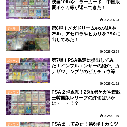
映画10thやエラーカード、中国版
夏ポケカ等が返ってきた！
2026.05.23
第8弾！メガドリームexのMAや
ポケモン
25th、アセロラやヒカリをPSAに
出してみた！
2026.02.18
第7弾！PSA鑑定に提出してみ
ポケモン
た！インフルエンサーの紹介、カ
ナザワ、シブヤのピカチュウ等
2026.01.12
PSA２弾返却！25thポケカや遊戯
ポケモン
王韓国版レリーフの評価はいか
に・・・！？
2026.01.10
PSA出してみた！第6弾！カミツ
ポケモン