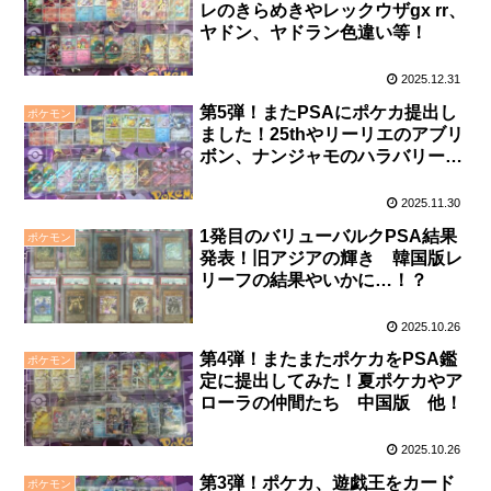
レのきらめきやレックウザgx rr、
ヤドン、ヤドラン色違い等！
2025.12.31
第5弾！またPSAにポケカ提出し
ポケモン
ました！25thやリーリエのアブリ
ボン、ナンジャモのハラバリー
等！
2025.11.30
1発目のバリューバルクPSA結果
ポケモン
発表！旧アジアの輝き 韓国版レ
リーフの結果やいかに…！？
2025.10.26
第4弾！またまたポケカをPSA鑑
ポケモン
定に提出してみた！夏ポケカやア
ローラの仲間たち 中国版 他！
2025.10.26
第3弾！ポケカ、遊戯王をカード
ポケモン