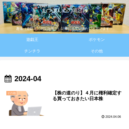
まつぽんぬの備忘録
趣味（遊戯王・ポケカ等！）記事にしていきたいと思います！
遊戯王
ポケモン
チンチラ
その他
2024-04
【株の道のり】４月に権利確定す
その他
る買っておきたい日本株
2024.04.06