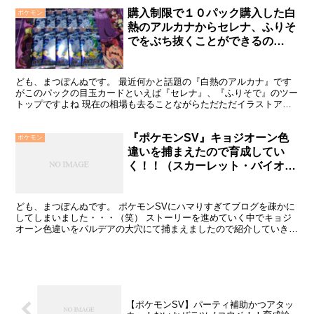
購入制限で１０パック購入した白
ポケモン
熱のアルカナからセレナ、ふりそ
でをぶち抜くことができるの
か！？
ども、まつぽんぬです。 最近何かと話題の『白熱のアルカナ』です
がこのパックの目玉カードといえば『セレナ』、『ふりそで』のツー
トップですよね 現在の相場も去ることながらただただイラストアド
すぎる！！ ほんとあのイラストを描いているイラストレー...
『ポケモンSV』キョジオーン色
ポケモン
違いを捕まえたので育成してい
く！！（スカーレット・バイオレ
ット）
ども、まつぽんぬです。 ポケモンSVにハマりすぎてブログを疎かに
してしまいました・・・（笑） ストーリーを進めていく中でキョジ
オーン色違いをパルデアの大穴にて捕まえましたので紹介していきま
す。 早速紹介していきます。 性格・もちもの・努力値...
【ポケモンSV】パーティ補助かつアタッ