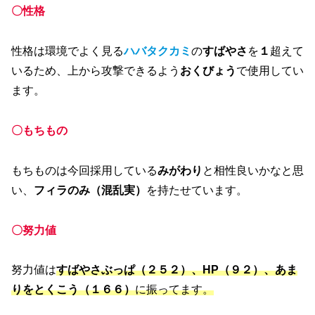
〇性格
性格は環境でよく見る
ハバタクカミ
の
すばやさ
を
１
超えて
いるため、上から攻撃できるよう
おくびょう
で使用してい
ます。
〇もちもの
もちものは今回採用している
みがわり
と相性良いかなと思
い、
フィラのみ（混乱実）
を持たせています。
〇努力値
努力値は
すばやさぶっぱ（２５２）、HP（９２）、
あま
りをとくこう（１６６）
に振ってます。