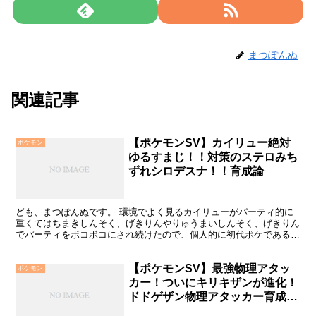
まつぽんぬ
関連記事
【ポケモンSV】カイリュー絶対
ポケモン
ゆるすまじ！！対策のステロみち
ずれシロデスナ！！育成論
ども、まつぽんぬです。 環境でよく見るカイリューがパーティ的に
重くてはちまきしんそく、げきりんやりゅうまいしんそく、げきりん
でパーティをボコボコにされ続けたので、個人的に初代ポケであるカ
イリューは好きですが暴れすぎているので成敗するためのポ...
【ポケモンSV】最強物理アタッ
ポケモン
カー！ついにキリキザンが進化！
ドドゲザン物理アタッカー育成
論！！（色違い）