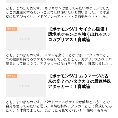
ども、まつぽんぬです。 キリキザンは使ってみたいポケモンでした
がこの度進化するということでぜひ使いたいと思いました。 まず最
初に見てびっくり、ドドゲザンって・・・・名前弱そう・・・ そん
な第一印象でした。見た目も何とも言いにくいデザインです...
【ポケモンSV】サイクル破壊！
ポケモン
環境ポケモンにも強く出れるステ
ロガブリアス！育成論
ども、まつぽんぬです。 ステロを撒くことができ、アタッカーとし
ての役割も持てるポケモンを探していたところ、ガブリアスがステロ
要員として使えつつ、アタッカーになれそうと思い、育成しました。
早速育成についてどぞー。 性格・もちもの・努力値 〇...
【ポケモンSV】ムウマージの古
ポケモン
来の姿？ハバタクカミの最速特殊
アタッカー！！育成論
ども、まつぽんぬです。 パラドックスポケモンが解禁ということで
自分も使ってみたいと思い、単純な特殊アタッカーとして育成してみ
たく、１体育てました。 良かったら見てくれい！！ 性格・もちも
の・努力値 〇性格 性格はすばやさの種族値が抜きんでて...