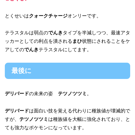
とくせいは
クォークチャージ
オンリーです。
テラスタルは弱点の
でんき
タイプを半減しつつ、最速アタ
ッカーとしての利点を潰される
まひ
状態にされることをケ
アしての
でんき
テラスタルにしてます。
最後に
デリバード
の未来の姿
テツノツツミ
。
デリバード
は面白い技を覚える代わりに種族値が壊滅的で
すが、
テツノツツミ
は種族値を大幅に強化されており、と
ても強力なポケモンになっています。