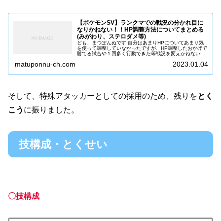
【ポケモンSV】ランクマでの戦況の分かれ目に
なりかねない！！HP調整方法についてまとめる
(みがわり、ステロダメ等)
ども、まつぽんぬです 自分はあまりHPについてあまり気
を使って調整していなかったですが、HP調整したおかげで
勝てる試合や１回多く行動できた等戦況を変えかねない要
素ではあるので今回しっかり学んで調整していこうと思い
matuponnu-ch.com
2023.01.04
ます。 また行動順を左右する...
そして、特殊アタッカーとしての採用のため、残りを
とく
こう
に振りました。
技構成・とくせい
〇技構成