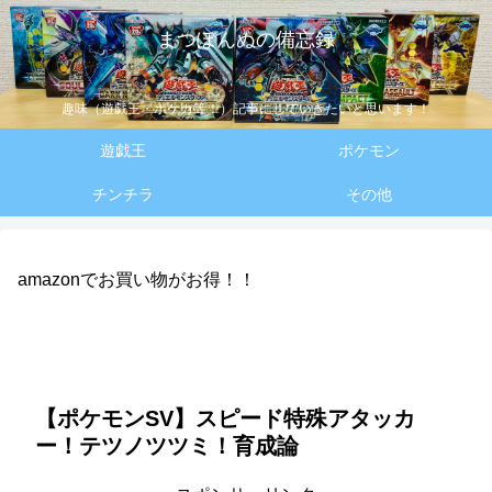
まつぽんぬの備忘録
趣味（遊戯王・ポケカ等！）記事にしていきたいと思います！
遊戯王
ポケモン
チンチラ
その他
amazonでお買い物がお得！！
【ポケモンSV】スピード特殊アタッカ
ー！テツノツツミ！育成論