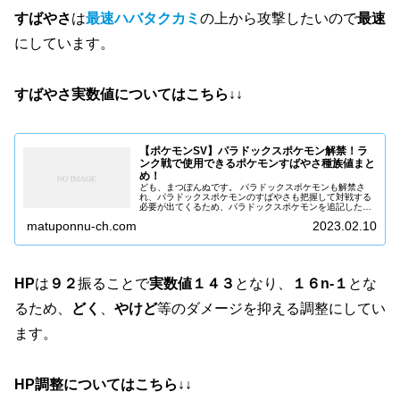
すばやさ
は
最速ハバタクカミ
の上から攻撃したいので
最速
にしています。
すばやさ実数値についてはこちら↓↓
【ポケモンSV】パラドックスポケモン解禁！ラ
ンク戦で使用できるポケモンすばやさ種族値まと
め！
ども、まつぽんぬです。 パラドックスポケモンも解禁さ
れ、パラドックスポケモンのすばやさも把握して対戦する
必要が出てくるため、パラドックスポケモンを追記したす
ばやさランキングに修正したバージョンを作成しました。
matuponnu-ch.com
2023.02.10
良かったら見てね。 すばやさラ...
HP
は
９２
振ることで
実数値１４３
となり、
１６n-１
とな
るため、
どく
、
やけど
等のダメージを抑える調整にしてい
ます。
HP調整についてはこちら↓↓