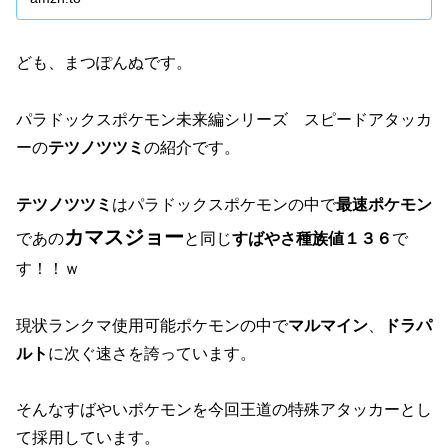
ども、まつぽんぬです。
パラドックスポケモン未来編シリーズ スピードアタッカ
ーの
テツノツツミ
の紹介です。
テツノツツミ
はパラドックスポケモンの中で
最速ポケモン
カマスジョー
であの
と同じ
すばやさ種族値１３６
で
す！！ｗ
現状ランクマ使用可能ポケモンの中で
マルマイン
、
ドラパ
ルト
に次ぐ速さを誇っています。
そんなすばやいポケモンを今回王道の特殊アタッカーとし
て採用しています。