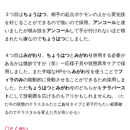
３つ目は
ちょうはつ
。相手の起点ポケモンの上から変化技
を封じることができるので強いので採用。
アンコール
と迷
いましたが積み技を
アンコール
して手が付けれないほど積
まれたら嫌なので
ちょうはつ
にしました。
４つ目は
みがわり
。
ちょうはつ
と
みがわり
併用する必要が
あるかは微妙ですが（笑）一応様子見や状態異常ケアで採
用しました。また半端なHPから
みがわり
を使うことで
フ
ィラのみ
の能動的に発動させることができるため採用しま
した。ただ
ちょうはつ
と
みがわり
のどちらかを
テラバース
ト
にして技範囲を広げるのもアリかもしれませんね。
（た
だ今の状態のテラスタルだと
こおり
タイプ
と若干打ちたい範囲被
るのでテラスタルを変えた方が良いかも）
〇とくせい