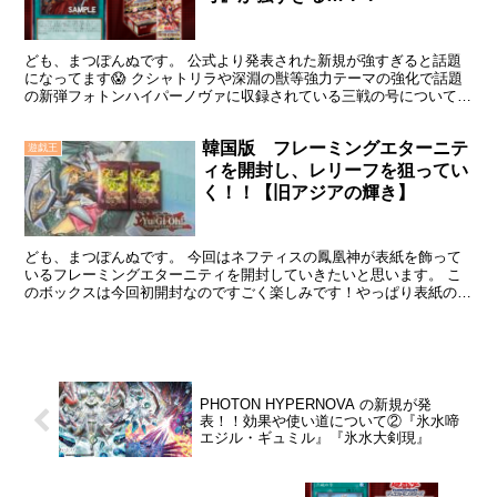
ども、まつぽんぬです。 公式より発表された新規が強すぎると話題
になってます😱 クシャトリラや深淵の獣等強力テーマの強化で話題
の新弾フォトンハイパーノヴァに収録されている三戦の号について記
事にしていこうと思います(^^) 三戦の号 このカード...
韓国版 フレーミングエターニテ
遊戯王
ィを開封し、レリーフを狙ってい
く！！【旧アジアの輝き】
ども、まつぽんぬです。 今回はネフティスの鳳凰神が表紙を飾って
いるフレーミングエターニティを開封していきたいと思います。 こ
のボックスは今回初開封なのですごく楽しみです！やっぱり表紙のネ
フティスは当たったら嬉しいですよね。 他の収録カードと...
PHOTON HYPERNOVA の新規が発
表！！効果や使い道について②『氷水啼
エジル・ギュミル』『氷水大剣現』