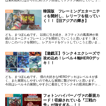
は集め始めたばかりのためコンプ目指してドンドン開封していこうか
なと思ってます！ それでは早速開封結果の方を見ていきま...
韓国版 フレーミングエターニテ
遊戯王
ィを開封し、レリーフを狙ってい
く！！【旧アジアの輝き】
ども、まつぽんぬです。 以前に引き続き、ネフティスの鳳凰神が表
紙のエターニティフレーミングを開封していこうと思います！ 凄く
古いこのパックを開封し、レアカードをゲットしていこうと思いま
す！ それでは早速開封していきましょう！！ おすすめBO...
【遊戯王】ランク４エクシーズで
遊戯王
攻め込め！レベル４軸HEROデッ
キ！！
ども、まつぽんぬです。 僕の大好きなHEROデッキはレベル４が多
く、また展開もしやすいので色んな展開に繋げやすいと思います。
今回はレベル４の展開しやすさに着目してランク４の怒涛乱舞デッキ
を作ってみたいと思い、このデッキを構築してみました。...
フォトンハイパーノヴァの新規カ
遊戯王
ード！収録されている『三戦の
号』が強すぎる…！！