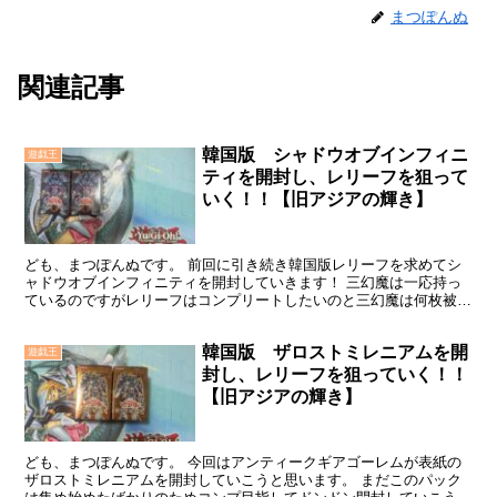
まつぽんぬ
関連記事
韓国版 シャドウオブインフィニ
遊戯王
ティを開封し、レリーフを狙って
いく！！【旧アジアの輝き】
ども、まつぽんぬです。 前回に引き続き韓国版レリーフを求めてシ
ャドウオブインフィニティを開封していきます！ 三幻魔は一応持っ
ているのですがレリーフはコンプリートしたいのと三幻魔は何枚被っ
ても良いので開封していこうと思います！ 早速開封してい...
韓国版 ザロストミレニアムを開
遊戯王
封し、レリーフを狙っていく！！
【旧アジアの輝き】
ども、まつぽんぬです。 今回はアンティークギアゴーレムが表紙の
ザロストミレニアムを開封していこうと思います。 まだこのパック