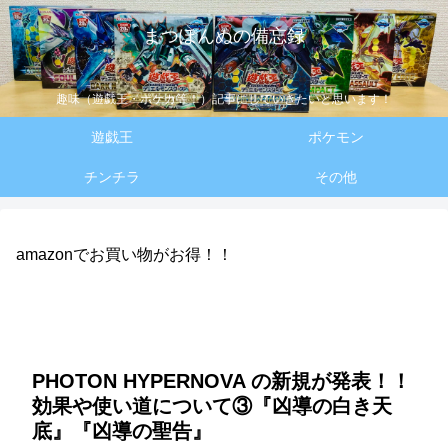
まつぽんぬの備忘録
趣味（遊戯王・ポケカ等！）記事にしていきたいと思います！
遊戯王
ポケモン
チンチラ
その他
amazonでお買い物がお得！！
PHOTON HYPERNOVA の新規が発表！！
効果や使い道について③『凶導の白き天
底』『凶導の聖告』