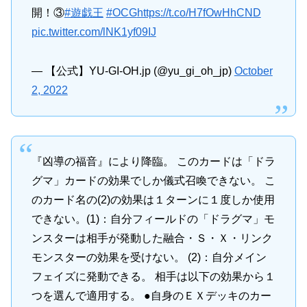
開！③
#遊戯王
#OCG
https://t.co/H7fOwHhCND
pic.twitter.com/lNK1yf09IJ
— 【公式】YU-GI-OH.jp (@yu_gi_oh_jp)
October
2, 2022
『凶導の福音』により降臨。 このカードは「ドラ
グマ」カードの効果でしか儀式召喚できない。 こ
のカード名の(2)の効果は１ターンに１度しか使用
できない。(1)：自分フィールドの「ドラグマ」モ
ンスターは相手が発動した融合・Ｓ・Ｘ・リンク
モンスターの効果を受けない。 (2)：自分メイン
フェイズに発動できる。 相手は以下の効果から１
つを選んで適用する。 ●自身のＥＸデッキのカー