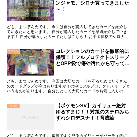
ンジャモ、シロナ買ってきました
～！
ども、まつぽんぬです。 今回は自分が購入してきたカードを紹介し
ていきたいと思います。 自分が購入したカードを早速紹介していき
ます！ 自分が購入したカードたちはこちら！ お手頃価格のシロナ、
ナンジャモ、リーリエが写っているカードを買ってみまし...
コレクションのカードを徹底的に
ポケモン
保護！！フルプロテクトスリーブ
とOPP袋で傷や汚れから守って保
存！！『ポケモンカード編』
ども、まつぽんぬです。 今回は大切なカードを守るためにたくさん
のカードグッズが今はありますがその中にフルプロテクトスリーブと
いうものがあります。 自分にとって大切なカードやお気に入りのカ
ード、高額カード等々、何が何でも守りたいカードはたくさ...
【ポケモンSV】カイリュー絶対
ポケモン
ゆるすまじ！！対策のステロみち
ずれシロデスナ！！育成論
ども、まつぽんぬです。 環境でよく見るカイリューがパーティ的に