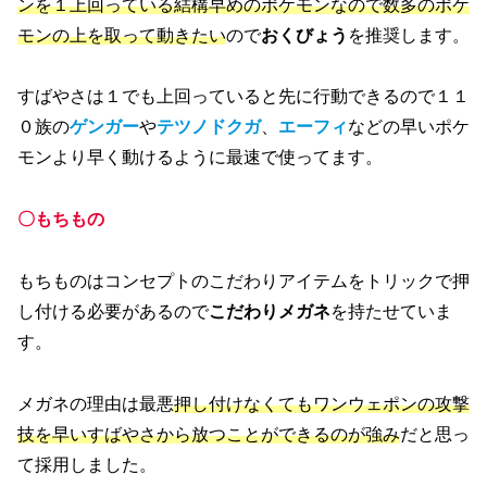
ンを１上回っている結構早めのポケモンなので数多のポケ
モンの上を取って動きたい
ので
おくびょう
を推奨します。
すばやさは１でも上回っていると先に行動できるので１１
０族の
ゲンガー
や
テツノドクガ
、
エーフィ
などの早いポケ
モンより早く動けるように最速で使ってます。
〇もちもの
もちものはコンセプトのこだわりアイテムをトリックで押
し付ける必要があるので
こだわりメガネ
を持たせていま
す。
メガネの理由は最悪
押し付けなくてもワンウェポンの攻撃
技を早いすばやさから放つことができるのが強み
だと思っ
て採用しました。