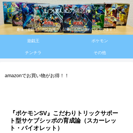
まつぽんぬの備忘録
趣味（遊戯王・ポケカ等！）記事にしていきたいと思います！
遊戯王
ポケモン
チンチラ
その他
amazonでお買い物がお得！！
『ポケモンSV』こだわりトリックサポー
ト型サケブシッポの育成論（スカーレッ
ト・バイオレット）