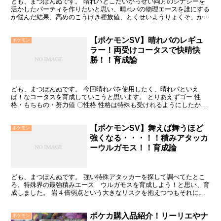
ども、まつぽんぬです。 晴れパとこだいかっせい両方のシナジーを
活かしたパーティを作りたいと思い、晴れパの物理エースを誰にする
か悩んだ結果、高めのこうげき種族値、とくせいようりょくそ、かわ
いいの３拍子が揃ったリーフィアと出会いました。 技範囲...
【ポケモンSV】晴れパのレギュ
ポケモン
ラー！両受けコータスで快晴快
勝！！育成論
ども、まつぽんぬです。 今回晴れパを使用したく、晴れパといえ
ば！なコータスを育成していこうと思います。 とりあえずゴー 性
格・もちもの・努力値 〇性格 性格は特殊も受けれるようにしたかっ
たのでおだやかにしています。 〇もちもの もちものは大...
【ポケモンSV】舞えば舞うほど
ポケモン
強くなる・・・！！積みアタッカ
ーウルガモス！！育成論
ども、まつぽんぬです。 強い特殊アタッカーを探して調べてたとこ
ろ、特殊界の最強積みエース ウルガモスを育成しよう！と思い、育
成しました。 岩４倍弱点という大きなリスクを抱えつつもそれに見
合った種族値と技範囲が備わっており、一度積めばほぼ壊滅...
ポケカ購入品紹介！リーリエやナ
ポケモン