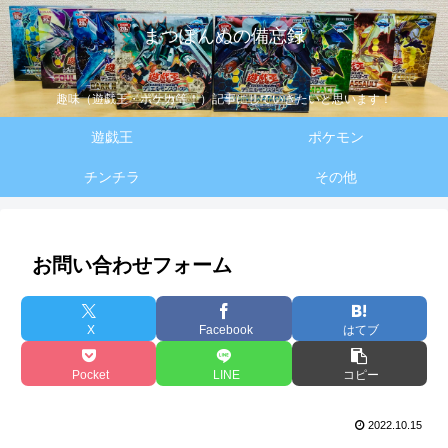
まつぽんぬの備忘録
趣味（遊戯王・ポケカ等！）記事にしていきたいと思います！
遊戯王
ポケモン
チンチラ
その他
お問い合わせフォーム
X
Facebook
はてブ
Pocket
LINE
コピー
2022.10.15